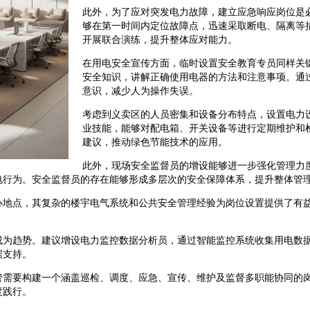
此外，为了应对突发电力故障，建立应急响应岗位是
够在第一时间内定位故障点，迅速采取断电、隔离等
开展联合演练，提升整体应对能力。
在用电安全宣传方面，临时设置安全教育专员同样关
安全知识，讲解正确使用电器的方法和注意事项。通
意识，减少人为操作失误。
考虑到义卖区的人员密集和设备分布特点，设置电力
业技能，能够对配电箱、开关设备等进行定期维护和
建议，推动绿色节能技术的应用。
此外，现场安全监督员的增设能够进一步强化管理力
电行为。安全监督员的存在能够形成多层次的安全保障体系，提升整体管
办地点，其复杂的楼宇电气系统和公共安全管理经验为岗位设置提供了有
成为趋势。建议增设电力监控数据分析员，通过智能监控系统收集用电数
据支持。
管需要构建一个涵盖巡检、调度、应急、宣传、维护及监督多职能协同的
度践行。