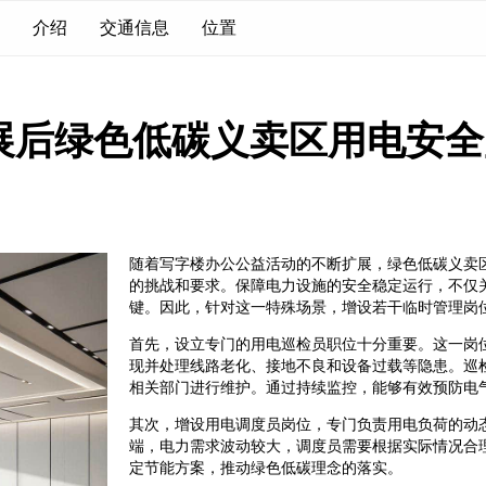
介绍
交通信息
位置
展后绿色低碳义卖区用电安全
随着写字楼办公公益活动的不断扩展，绿色低碳义卖
的挑战和要求。保障电力设施的安全稳定运行，不仅
键。因此，针对这一特殊场景，增设若干临时管理岗
首先，设立专门的用电巡检员职位十分重要。这一岗
现并处理线路老化、接地不良和设备过载等隐患。巡
相关部门进行维护。通过持续监控，能够有效预防电
其次，增设用电调度员岗位，专门负责用电负荷的动
端，电力需求波动较大，调度员需要根据实际情况合
定节能方案，推动绿色低碳理念的落实。