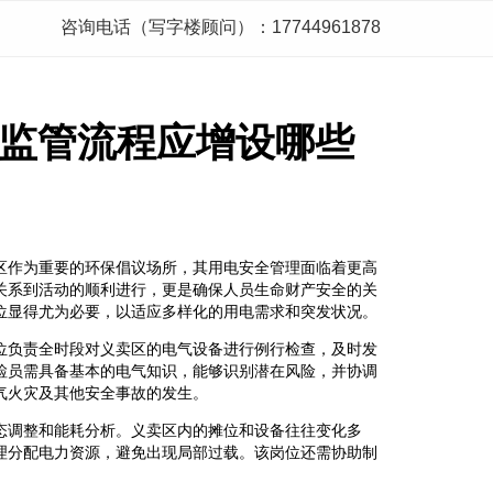
咨询电话（写字楼顾问）：17744961878
监管流程应增设哪些
区作为重要的环保倡议场所，其用电安全管理面临着更高
关系到活动的顺利进行，更是确保人员生命财产安全的关
位显得尤为必要，以适应多样化的用电需求和突发状况。
位负责全时段对义卖区的电气设备进行例行检查，及时发
检员需具备基本的电气知识，能够识别潜在风险，并协调
气火灾及其他安全事故的发生。
态调整和能耗分析。义卖区内的摊位和设备往往变化多
理分配电力资源，避免出现局部过载。该岗位还需协助制