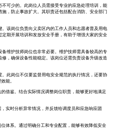
必不可少的。此岗位人员需接受专业的应急处理培训，能
措施，防止事故扩大。其职责还包括配合消防、安全部门
键。该岗位负责向义卖区内的工作人员和志愿者普及用电
过定期开展培训和发放安全手册，有助于增强大家的安全
设备维护技师岗位也非常必要。维护技师需具备较高的专
检修，确保设备性能稳定。该岗位还需负责设备升级改造
度。此岗位不仅要监督用电安全规范的执行情况，还要协
理效能。
益的借鉴。结合实际情况调整岗位职责，能够更好地满足
据，实时分析异常情况，并反馈给调度员和应急响应团
岗位体系。通过明确分工和专业配置，能够有效降低安全